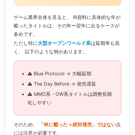
ゲーム業界全体を見ると、 IR資料に具体的な年が
載ったタイトルは、その年〜翌年に出るケースが
多めです。
ただし特に
大型オープンワールド系
は延期率も高
く、 以下のような例があります。
⚠️ Blue Protocol → 大幅延期
⚠️ The Day Before → 発売遅延
⚠️ MMO系・OW系タイトルは調整長期
化しやすい
そのため、
「IRに載った＝絶対発売」ではない
点
には注意が必要です。