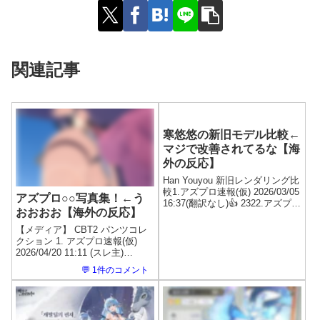
関連記事
寒悠悠の新旧モデル比較←
マジで改善されてるな【海
外の反応】
Han Youyou 新旧レンダリング比
較1.アズプロ速報(仮) 2026/03/05
アズプロ○○写真集！←う
16:37(翻訳なし)👍 2322.アズプロ
おおおお【海外の反応】
速報(仮) 2026/03/05 16:41完璧す
ぎる👍 263.アズプロ速報(仮)
【メディア】 CBT2 パンツコレ
2026/03/05 ...
クション 1. アズプロ速報(仮)
2026/04/20 11:11 (スレ主)
ID:JufufuSex 👍 352 2. アズプロ
💬 1件のコメント
速報(仮) 2026/04/20 11:55
ID:No_Falcon5