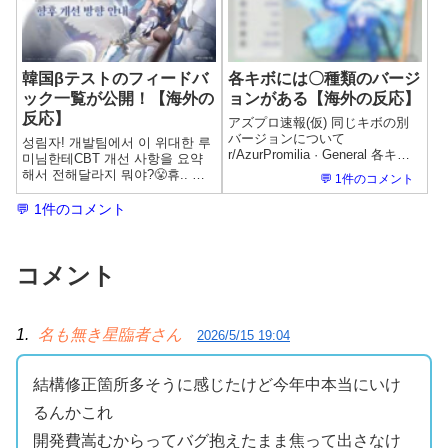
韓国βテストのフィードバ
各キボには〇種類のバージ
ック一覧が公開！【海外の
ョンがある【海外の反応】
反応】
アズプロ速報(仮) 同じキボの別
バージョンについて
성림자! 개발팀에서 이 위대한 루
r/AzurPromilia · General 各キボ
미님한테CBT 개선 사항을 요약
には4種類のバージョンがありま
해서 전해달라지 뭐야?😤휴.. 나
💬 1件のコメント
す。 ・通常版 ・通常版の色違い
정말 바쁜데 말이야 (그래도 성림
（shiny） ・亜種版（variant）
자를 위해서라면..!)이 루미님이
💬 1件のコメント
・亜種版の色違い これらの...
특별히 요약해서 알려줄 테니귀
쫑긋 세우고 잘 들어!...
コメント
1.
名も無き星臨者さん
2026/5/15 19:04
結構修正箇所多そうに感じたけど今年中本当にいけ
るんかこれ
開発費嵩むからってバグ抱えたまま焦って出さなけ