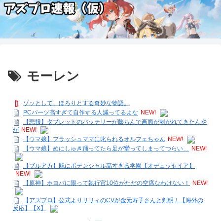
モーレン
ゾッとして、ほろりとする奇妙な物語。
PCパーツ高すぎて自作する人減ってるよな
NEW!
【悲報】タブレットのバッテリーが膨らんで画面が剥がれてきたんや
が
NEW!
【ウマ娘】フラッシュママに叱られるオルフェちゃん
NEW!
【ウマ娘】めにしゅき踊ってたら足が攣ってしまってつらい…
NEW!
【ブルアカ】既にポテンシャル高すぎる学園【オデュッセイア】
NEW!
【原神】ホヨバに限って執行官10位がただの空席なわけない！
NEW!
【アズプロ】公式よりリリィのCVが金元寿子さんと判明！【海外の
反応】【X】