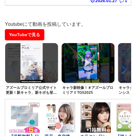
2026.01.27
1
Youtubeにて動画を投稿しています。
YouTubeで見る
▶
▶
アズールプロミリア公式サイト
キャラ新映像！＃アズールプロ
キャラク
更新！新キャラ、新キボも登
ミリア # TGS2025
ンシス 
場！＃アズールプロミリア