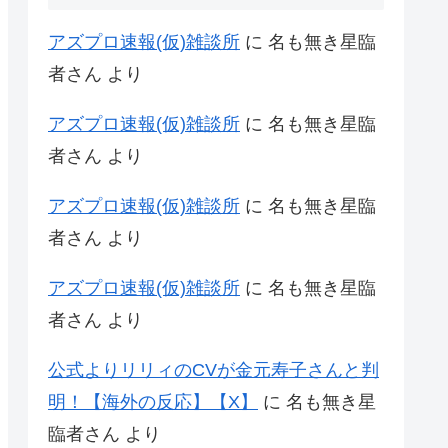
アズプロ速報(仮)雑談所
に
名も無き星臨
者さん
より
アズプロ速報(仮)雑談所
に
名も無き星臨
者さん
より
アズプロ速報(仮)雑談所
に
名も無き星臨
者さん
より
アズプロ速報(仮)雑談所
に
名も無き星臨
者さん
より
公式よりリリィのCVが金元寿子さんと判
明！【海外の反応】【X】
に
名も無き星
臨者さん
より