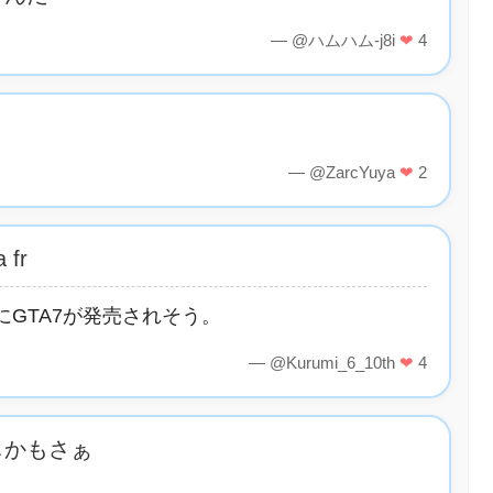
— @ハムハム-j8i
❤
4
— @ZarcYuya
❤
2
 fr
GTA7が発売されそう。
— @Kurumi_6_10th
❤
4
しかもさぁ