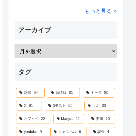
もっと見る »
アーカイブ
タグ
雑談
94
新情報
81
キャラ
80
X
61
βテスト
55
キボ
33
オフイベ
22
Manjuu
11
要望
10
youtube
9
キャスベル
6
課金
4