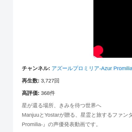
チャンネル:
アズールプロミリア-Azur Promilia
再生数:
3,727回
高評価:
368件
星が還る場所、きみを待つ世界へ
ManjuuとYostarが贈る、星霊と旅するファ
Promilia-』の声優発表動画です。