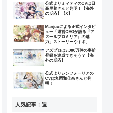
公式よりミィティのCVは日
高里菜さんと判明！【海外
の反応】【X】
Manjuuによる正式インタビ
ュー「運営CEOが語る『ア
ズールプロミリア』の魅
力」ストーリーやキボ、ス
キンなどについて【海外の
アズプロは3,000万件の事前
反応】
登録を達成できそう？【海
外の反応】
公式よりシンフォーリアの
CVは丸岡和佳奈さんと判
明！
人気記事：週