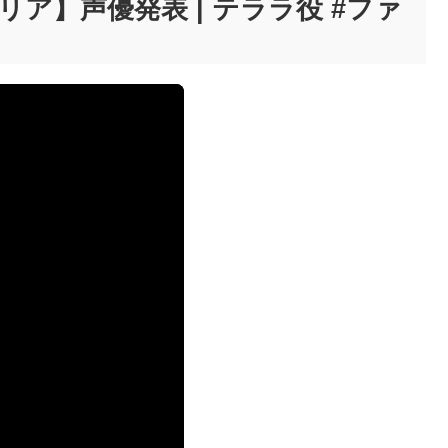
リア】声優発表 | テララ役 #ファ