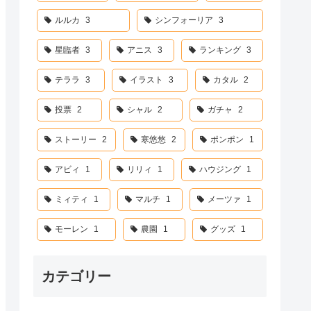
ルルカ
3
シンフォーリア
3
星臨者
3
アニス
3
ランキング
3
テララ
3
イラスト
3
カタル
2
投票
2
シャル
2
ガチャ
2
ストーリー
2
寒悠悠
2
ポンポン
1
アビィ
1
リリィ
1
ハウジング
1
ミィティ
1
マルチ
1
メーツァ
1
モーレン
1
農園
1
グッズ
1
カテゴリー