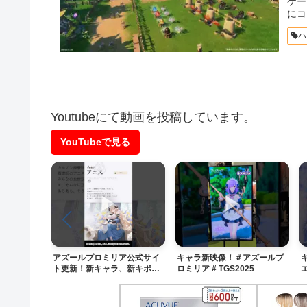
ケー
にコ
ハ
Youtubeにて動画を投稿しています。
YouTubeで見る
▶
▶
アズールプロミリア公式サイ
キャラ新映像！＃アズールプ
ト更新！新キャラ、新キボも
ロミリア # TGS2025
登場！＃アズールプロミリア