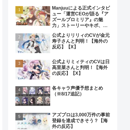
Manjuuによる正式インタビ
ュー「運営CEOが語る『ア
ズールプロミリア』の魅
力」ストーリーやキボ、ス
キンなどについて【海外の
公式よりリリィのCVが金元
反応】
寿子さんと判明！【海外の
反応】【X】
公式よりミィティのCVは日
高里菜さんと判明！【海外
▶
▶
の反応】【X】
キャラクター紹介｜寒悠悠
キャラクター紹介｜シンフォ
▶
（カン・ユーユー） #アズ
ーリア #アズールプロミリ
各キャラ声優予想まとめ
ールプロミリア
ア
（※8/17追記）
介｜ノノ #
リア
アズプロは3,000万件の事前
登録を達成できそう？【海
外の反応】