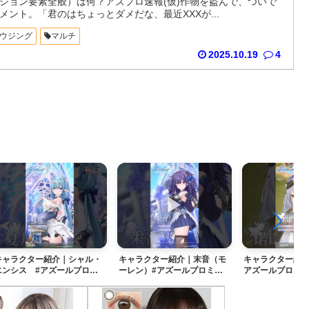
ション要素全般）は何？アズプロ速報(仮)作物を盗んで、ついで
メント。「君のはちょっとダメだな、最近XXXが...
ウジング
マルチ
2025.10.19
4
▶
▶
キャラクター紹介｜シャル・
キャラクター紹介｜末音（モ
キャラクター紹
エンシス #アズールプロミ
ーレン）#アズールプロミリ
アズールプロミ
リア
ア