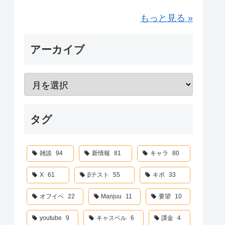
もっと見る »
アーカイブ
タグ
雑談
94
新情報
81
キャラ
80
X
61
βテスト
55
キボ
33
オフイベ
22
Manjuu
11
要望
10
youtube
9
キャスベル
6
課金
4