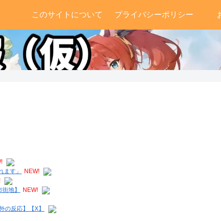
このサイトについて
プライバシーポリシー
!
れます」
NEW!
!
市街地】
NEW!
外の反応】【X】