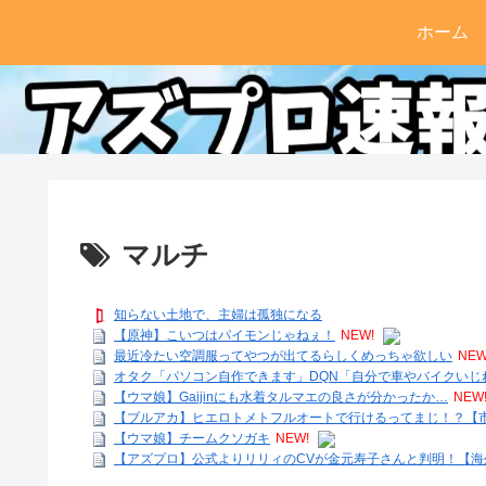
ホーム
マルチ
知らない土地で、主婦は孤独になる
【原神】こいつはパイモンじゃねぇ！
NEW!
最近冷たい空調服ってやつが出てるらしくめっちゃ欲しい
NEW
オタク「パソコン自作できます」DQN「自分で車やバイクいじ
【ウマ娘】Gaijinにも水着タルマエの良さが分かったか…
NEW
【ブルアカ】ヒエロトメトフルオートで行けるってまじ！？【
【ウマ娘】チームクソガキ
NEW!
【アズプロ】公式よりリリィのCVが金元寿子さんと判明！【海