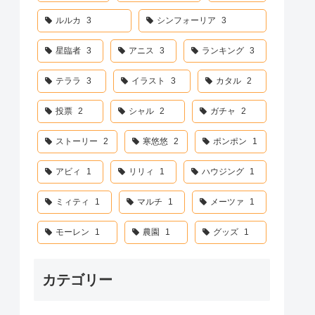
ルルカ
3
シンフォーリア
3
星臨者
3
アニス
3
ランキング
3
テララ
3
イラスト
3
カタル
2
投票
2
シャル
2
ガチャ
2
ストーリー
2
寒悠悠
2
ポンポン
1
アビィ
1
リリィ
1
ハウジング
1
ミィティ
1
マルチ
1
メーツァ
1
モーレン
1
農園
1
グッズ
1
カテゴリー