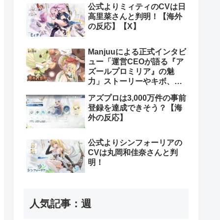
公式よりミィティのCVは日
高里菜さんと判明！【海外
の反応】【X】
Manjuuによる正式インタビ
ュー「運営CEOが語る『ア
ズールプロミリア』の魅
力」ストーリーやキボ、ス
キンなどについて【海外の
アズプロは3,000万件の事前
反応】
登録を達成できそう？【海
外の反応】
公式よりシンフォーリアの
CVは丸岡和佳奈さんと判
明！
人気記事：週