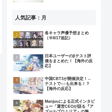
人気記事：月
各キャラ声優予想まとめ
（※8/17追記）
日本ユーザーのβテスト評
価をまとめた！【海外の反
応】
中国CBT3が開催決定！←
テストで○○も出来る！？
【海外の反応】
Manjuuによる正式インタビ
ュー「運営CEOが語る『ア
ズールプロミリア』の魅