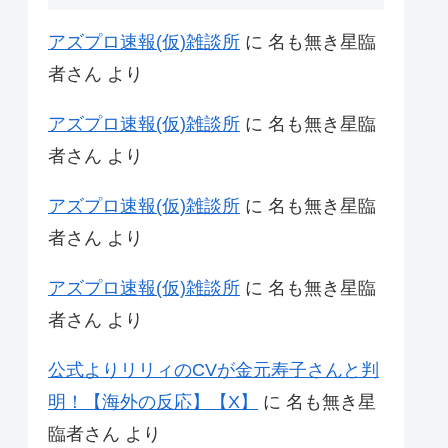
アズプロ速報(仮)雑談所
に
名も無き星臨
者さん
より
アズプロ速報(仮)雑談所
に
名も無き星臨
者さん
より
アズプロ速報(仮)雑談所
に
名も無き星臨
者さん
より
アズプロ速報(仮)雑談所
に
名も無き星臨
者さん
より
公式よりリリィのCVが金元寿子さんと判
明！【海外の反応】【X】
に
名も無き星
臨者さん
より