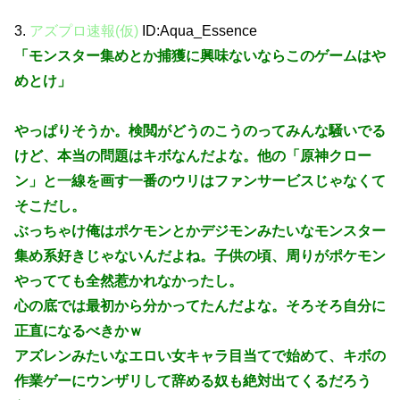
3.
アズプロ速報(仮)
ID:Aqua_Essence
「モンスター集めとか捕獲に興味ないならこのゲームはや
めとけ」
やっぱりそうか。検閲がどうのこうのってみんな騒いでる
けど、本当の問題はキボなんだよな。他の「原神クロー
ン」と一線を画す一番のウリはファンサービスじゃなくて
そこだし。
ぶっちゃけ俺はポケモンとかデジモンみたいなモンスター
集め系好きじゃないんだよね。子供の頃、周りがポケモン
やってても全然惹かれなかったし。
心の底では最初から分かってたんだよな。そろそろ自分に
正直になるべきかｗ
アズレンみたいなエロい女キャラ目当てで始めて、キボの
作業ゲーにウンザリして辞める奴も絶対出てくるだろう