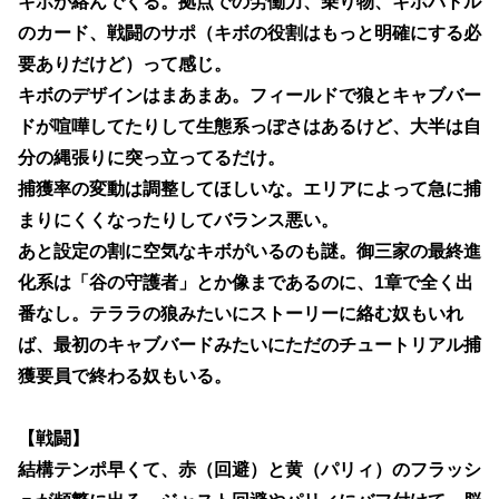
キボが絡んでくる。拠点での労働力、乗り物、キボバトル
のカード、戦闘のサポ（キボの役割はもっと明確にする必
要ありだけど）って感じ。
キボのデザインはまあまあ。フィールドで狼とキャブバー
ドが喧嘩してたりして生態系っぽさはあるけど、大半は自
分の縄張りに突っ立ってるだけ。
捕獲率の変動は調整してほしいな。エリアによって急に捕
まりにくくなったりしてバランス悪い。
あと設定の割に空気なキボがいるのも謎。御三家の最終進
化系は「谷の守護者」とか像まであるのに、1章で全く出
番なし。テララの狼みたいにストーリーに絡む奴もいれ
ば、最初のキャブバードみたいにただのチュートリアル捕
獲要員で終わる奴もいる。
【戦闘】
結構テンポ早くて、赤（回避）と黄（パリィ）のフラッシ