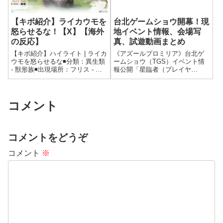
【キボ紹介】ライカウモを
台北ゲームショウ開幕！現
怒らせるな！【X】【海外
地イベント情報、会場写
の反応】
真、試遊動画まとめ
【キボ紹介】ハイライト | ライカ
《アズールプロミリア》台北ゲ
ウモを怒らせるな◾️分類：異生類
ームショウ（TGS）イベント情
- 獣形族◾️出現場所：フリス - メ
報公開「星臨者（プレイヤ
ルトレイク地響きを感じても、
ー）」の皆様がプロミリアに到
それは地震じゃない。「黄金の
着した後、豊かで素晴らしい冒
轟角」が動き出した合図！屈強
険ができるよう、公式では盛り
な体躯でかなりの大食いだけど
だくさんのイベント内容を計画
コメント
性格は温厚でほとんどの...
しました！《アズールプロミリ
ア》先行試遊 毎日...
コメントをどうぞ
コメント
※