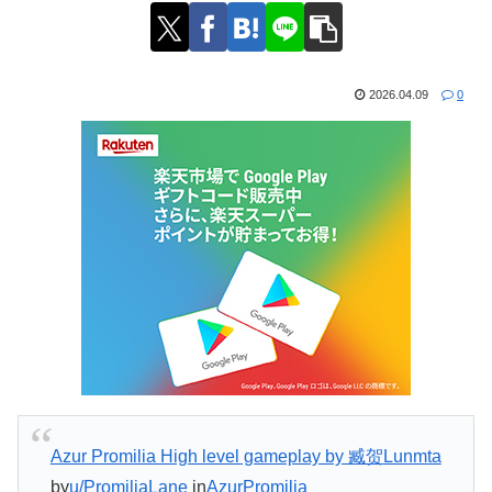
2026.04.09
0
Azur Promilia High level gameplay by 臧贺Lunmta
by
u/PromiliaLane
in
AzurPromilia