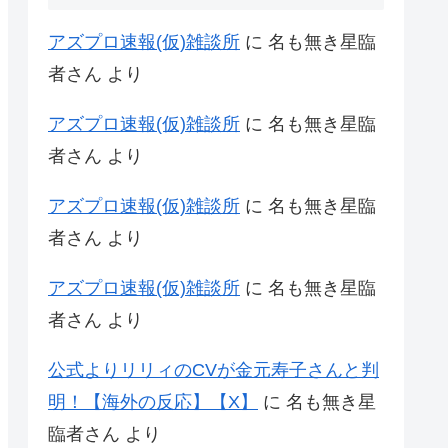
アズプロ速報(仮)雑談所
に
名も無き星臨
者さん
より
アズプロ速報(仮)雑談所
に
名も無き星臨
者さん
より
アズプロ速報(仮)雑談所
に
名も無き星臨
者さん
より
アズプロ速報(仮)雑談所
に
名も無き星臨
者さん
より
公式よりリリィのCVが金元寿子さんと判
明！【海外の反応】【X】
に
名も無き星
臨者さん
より