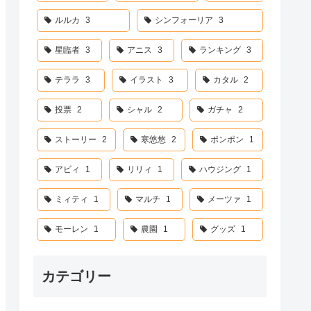
ルルカ
3
シンフォーリア
3
星臨者
3
アニス
3
ランキング
3
テララ
3
イラスト
3
カタル
2
投票
2
シャル
2
ガチャ
2
ストーリー
2
寒悠悠
2
ポンポン
1
アビィ
1
リリィ
1
ハウジング
1
ミィティ
1
マルチ
1
メーツァ
1
モーレン
1
農園
1
グッズ
1
カテゴリー