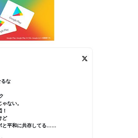
るな



ゃない。

！

ど

と平和に共存してる……
