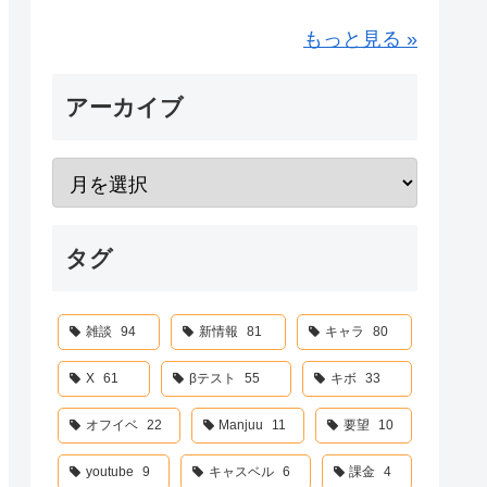
もっと見る »
アーカイブ
タグ
雑談
94
新情報
81
キャラ
80
X
61
βテスト
55
キボ
33
オフイベ
22
Manjuu
11
要望
10
youtube
9
キャスベル
6
課金
4