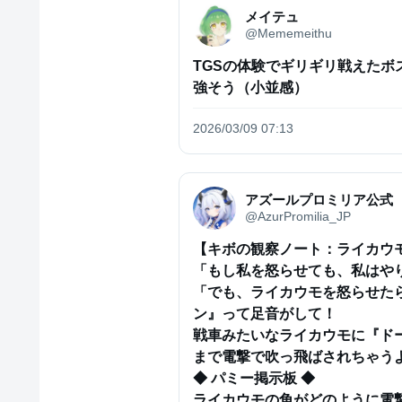
メイテュ
@Mememeithu
TGSの体験でギリギリ戦えたボ
強そう（小並感）
2026/03/09 07:13
アズールプロミリア公式
@AzurPromilia_JP
【キボの観察ノート：ライカウモ
「もし私を怒らせても、私はやり
「でも、ライカウモを怒らせた
ン』って足音がして！

戦車みたいなライカウモに『ド
まで電撃で吹っ飛ばされちゃうよ
◆ パミー掲示板 ◆

ライカウモの角がどのように電