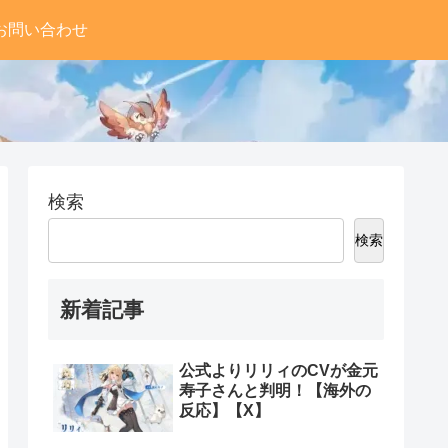
お問い合わせ
検索
検索
新着記事
公式よりリリィのCVが金元
寿子さんと判明！【海外の
反応】【X】