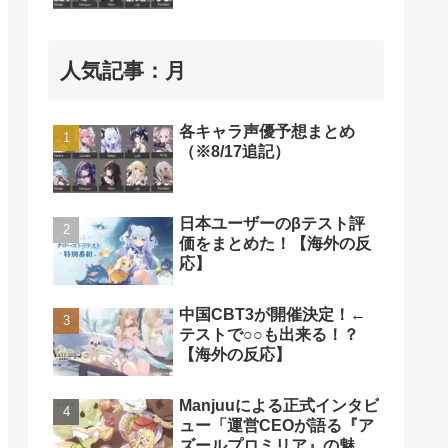
人気記事：月
各キャラ声優予想まとめ
（※8/17追記）
日本ユーザーのβテスト評
価をまとめた！【海外の反
応】
中国CBT3が開催決定！←
テストで○○も出来る！？
【海外の反応】
Manjuuによる正式インタビ
ュー「運営CEOが語る『ア
ズールプロミリア』の魅