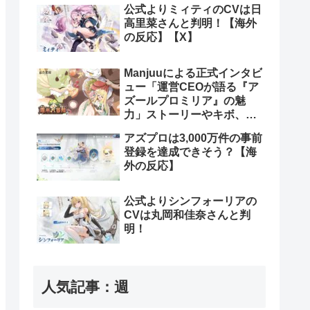
公式よりミィティのCVは日
高里菜さんと判明！【海外
の反応】【X】
Manjuuによる正式インタビ
ュー「運営CEOが語る『ア
ズールプロミリア』の魅
力」ストーリーやキボ、ス
キンなどについて【海外の
アズプロは3,000万件の事前
反応】
登録を達成できそう？【海
外の反応】
公式よりシンフォーリアの
CVは丸岡和佳奈さんと判
明！
人気記事：週