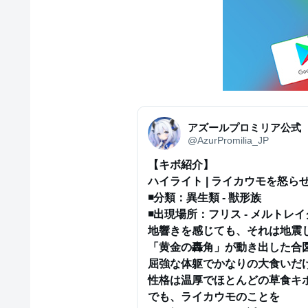
アズールプロミリア公式
@AzurPromilia_JP
【キボ紹介】

ハイライト | ライカウモを怒らせ
◾️分類：異生類 - 獣形族

◾️出現場所：フリス - メルトレイク
地響きを感じても、それは地震じ
「黄金の轟角」が動き出した合図
屈強な体躯でかなりの大食いだけ
性格は温厚でほとんどの草食キボ
でも、ライカウモのことを
