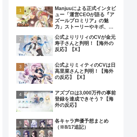
Manjuuによる正式インタビ
ュー「運営CEOが語る『ア
ズールプロミリア』の魅
力」ストーリーやキボ、ス
キンなどについて【海外の
公式よりリリィのCVが金元
反応】
寿子さんと判明！【海外の
反応】【X】
公式よりミィティのCVは日
高里菜さんと判明！【海外
の反応】【X】
アズプロは3,000万件の事前
登録を達成できそう？【海
外の反応】
各キャラ声優予想まとめ
（※8/17追記）